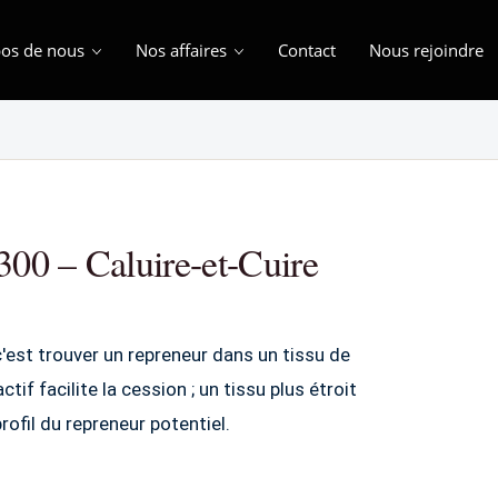
os de nous
Nos affaires
Contact
Nous rejoindre
00 – Caluire-et-Cuire
est trouver un repreneur dans un tissu de
f facilite la cession ; un tissu plus étroit
profil du repreneur potentiel.