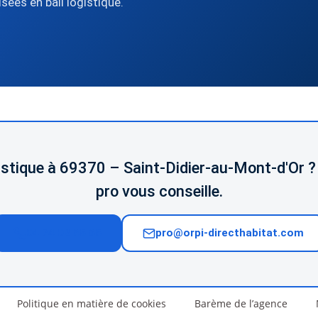
sées en bail logistique.
gistique à 69370 – Saint-Didier-au-Mont-d'Or ?
pro vous conseille.
04 74 02 65 65
pro@orpi-directhabitat.com
Politique en matière de cookies
Barème de l’agence