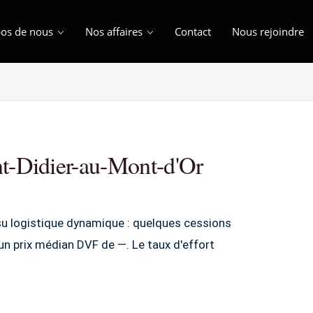
os de nous
Nos affaires
Contact
Nous rejoindre
nt-Didier-au-Mont-d'Or
su logistique dynamique : quelques cessions
n prix médian DVF de —. Le taux d'effort