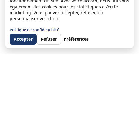
fonctionnement du site. Avec votre accord, nous utilisons
également des cookies pour les statistiques et/ou le
marketing. Vous pouvez accepter, refuser, ou
personnaliser vos choix.
Politique de confidentialité
Accepter
Refuser
Préférences
Stéphanie Moulin
Associée et co-dirigeante d'ORPI Direct Habitat — Directrice du
service Gestion Locative depuis 2010 et du service ORPI Pro Direct
Habitat (immobilier d'entreprise) depuis 2019
Près de 20 ans dans l'immobilier, associée co-dirigeante de Direct
Habitat. Directrice du service Gestion Locative (500+ biens en
portefeuille) et du département ORPI Pro (immobilier
d'entreprise). Élue meilleur service Administration de Biens ORPI
France 2013.