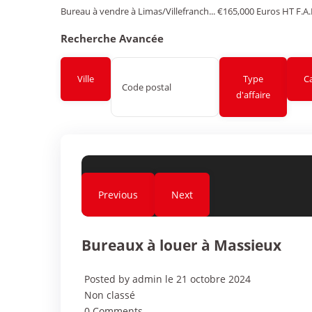
Bureau à vendre à Limas/Villefranch...
€165,000
Euros HT F.A.
Recherche Avancée
Ville
Type
C
d'affaire
Previous
Next
Bureaux à louer à Massieux
Posted by admin le 21 octobre 2024
Non classé
0 Comments