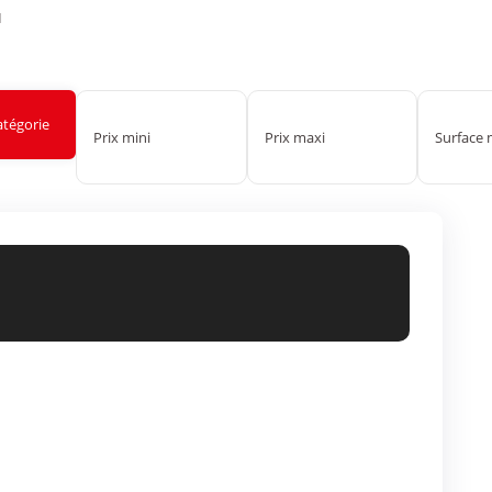
I
atégorie