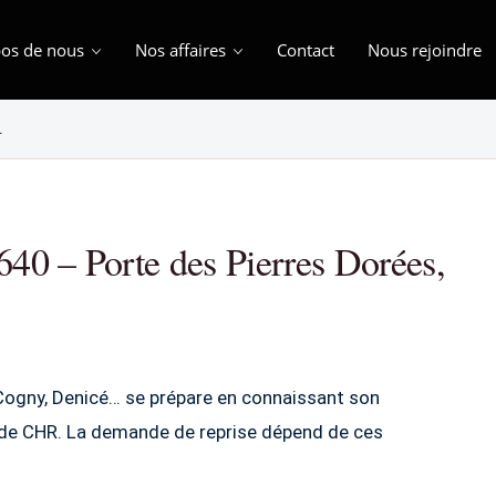
os de nous
Nos affaires
Contact
Nous rejoindre
…
40 – Porte des Pierres Dorées,
 Cogny, Denicé… se prépare en connaissant son
— de CHR. La demande de reprise dépend de ces