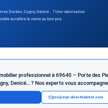
res Dorées, Cogny, Denicé… ? Une valorisation
ielle accélère la vente au bon prix.
mobilier professionnel à 69640 – Porte des Pi
gny, Denicé… ? Nos experts vous accompagne
04 74 02 65 65
pro@orpi-directhabitat.com