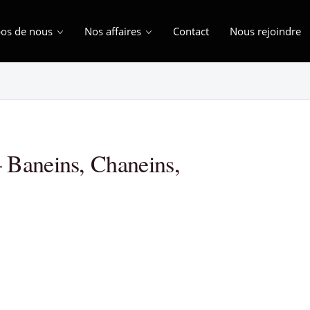
os de nous
Nos affaires
Contact
Nous rejoindre
 Baneins, Chaneins,