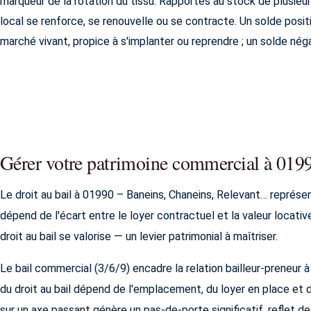
marqueur de la rotation du tissu. Rapportés au stock de plusieur
local se renforce, se renouvelle ou se contracte. Un solde posi
marché vivant, propice à s'implanter ou reprendre ; un solde nég
Gérer votre patrimoine commercial à 019
Le droit au bail à 01990 – Baneins, Chaneins, Relevant… représen
dépend de l'écart entre le loyer contractuel et la valeur locativ
droit au bail se valorise — un levier patrimonial à maîtriser.
Le bail commercial (3/6/9) encadre la relation bailleur-preneur 
du droit au bail dépend de l'emplacement, du loyer en place et d
sur un axe passant génère un pas-de-porte significatif, reflet de 