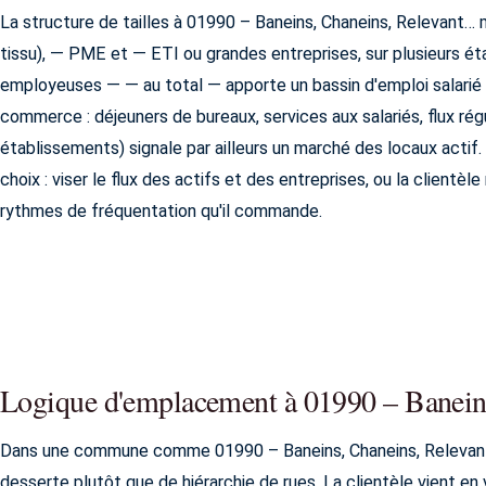
La structure de tailles à 01990 – Baneins, Chaneins, Relevant… 
tissu), — PME et — ETI ou grandes entreprises, sur plusieurs é
employeuses — — au total — apporte un bassin d'emploi salarié 
commerce : déjeuners de bureaux, services aux salariés, flux rég
établissements) signale par ailleurs un marché des locaux actif.
choix : viser le flux des actifs et des entreprises, ou la clientè
rythmes de fréquentation qu'il commande.
Logique d'emplacement à 01990 – Banein
Dans une commune comme 01990 – Baneins, Chaneins, Relevant
desserte plutôt que de hiérarchie de rues. La clientèle vient en v