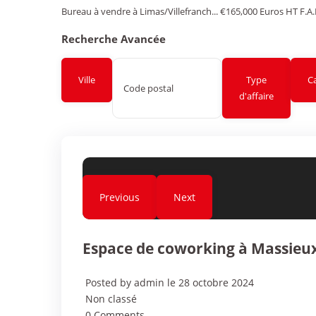
Bureau à vendre à Limas/Villefranch...
€165,000
Euros HT F.A.
Recherche Avancée
Ville
Type
C
d'affaire
Previous
Next
Espace de coworking à Massieu
Posted by admin le 28 octobre 2024
Non classé
0 Comments