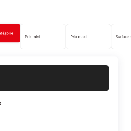
I
atégorie
x