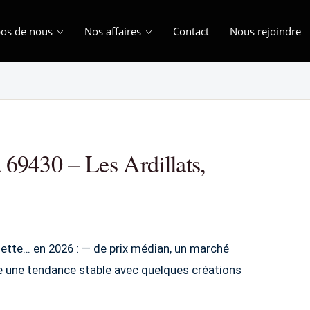
os de nous
Nos affaires
Contact
Nous rejoindre
à 69430 – Les Ardillats,
lette… en 2026 : — de prix médian, un marché
le une tendance stable avec quelques créations