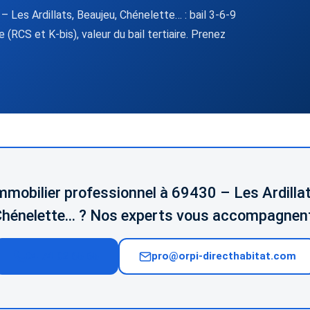
 Les Ardillats, Beaujeu, Chénelette… : bail 3-6-9
(RCS et K-bis), valeur du bail tertiaire. Prenez
immobilier professionnel à 69430 – Les Ardillat
hénelette… ? Nos experts vous accompagnen
04 74 02 65 65
pro@orpi-directhabitat.com