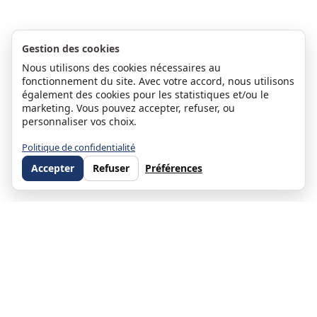
Gestion des cookies
Nous utilisons des cookies nécessaires au
fonctionnement du site. Avec votre accord, nous utilisons
également des cookies pour les statistiques et/ou le
marketing. Vous pouvez accepter, refuser, ou
personnaliser vos choix.
Politique de confidentialité
Accepter
Refuser
Préférences
Stéphanie Moulin
Associée et co-dirigeante d'ORPI Direct Habitat — Directrice du
service Gestion Locative depuis 2010 et du service ORPI Pro Direct
Habitat (immobilier d'entreprise) depuis 2019