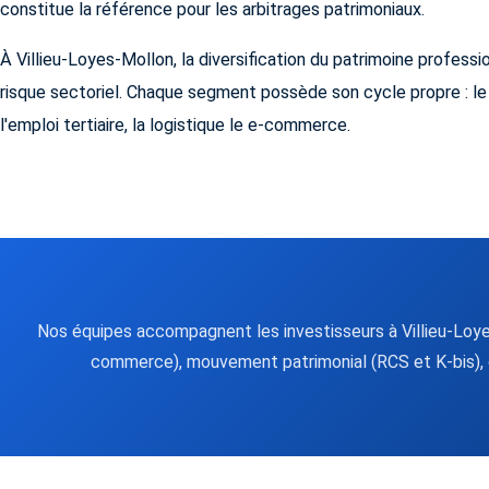
constitue la référence pour les arbitrages patrimoniaux.
À Villieu-Loyes-Mollon, la diversification du patrimoine profess
risque sectoriel. Chaque segment possède son cycle propre : l
l'emploi tertiaire, la logistique le e-commerce.
Nos équipes accompagnent les investisseurs à Villieu-Loyes
commerce), mouvement patrimonial (RCS et K-bis), c