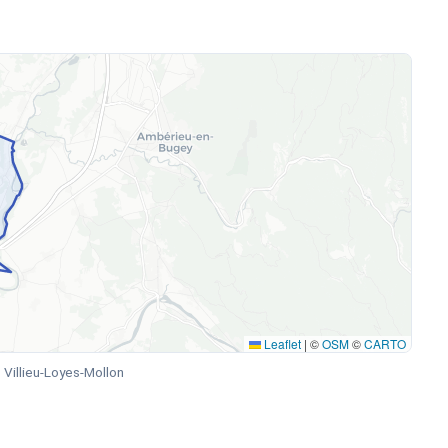
Leaflet
|
©
OSM
©
CARTO
Villieu-Loyes-Mollon