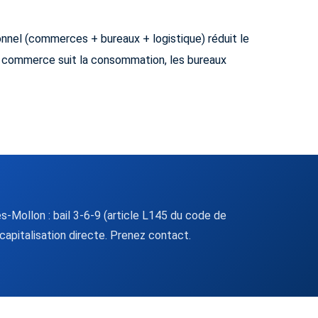
ionnel (commerces + bureaux + logistique) réduit le
e commerce suit la consommation, les bureaux
-Mollon : bail 3-6-9 (article L145 du code de
apitalisation directe. Prenez contact.