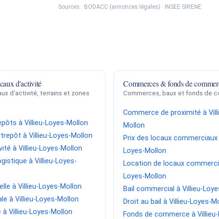
Sources : BODACC (annonces légales) · INSEE SIRENE
caux d'activité
Commerces & fonds de commer
ux d'activité, terrains et zones
Commerces, baux et fonds de 
.
Commerce de proximité à Vill
epôts à Villieu-Loyes-Mollon
Mollon
trepôt à Villieu-Loyes-Mollon
Prix des locaux commerciaux à
vité à Villieu-Loyes-Mollon
Loyes-Mollon
gistique à Villieu-Loyes-
Location de locaux commercia
Loyes-Mollon
elle à Villieu-Loyes-Mollon
Bail commercial à Villieu-Loy
le à Villieu-Loyes-Mollon
Droit au bail à Villieu-Loyes-M
e à Villieu-Loyes-Mollon
Fonds de commerce à Villieu