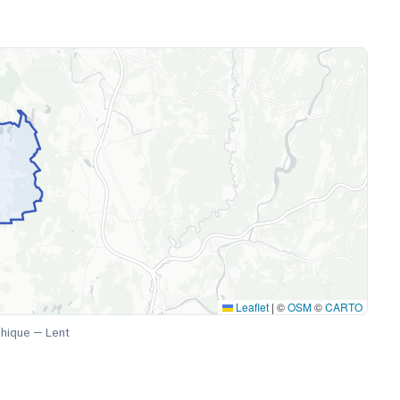
Leaflet
|
©
OSM
©
CARTO
hique — Lent