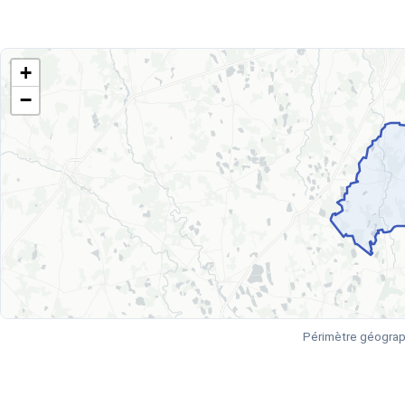
+
−
Périmètre géograp