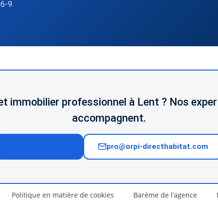
-6-9.
et immobilier professionnel à Lent ? Nos expe
accompagnent.
04 74 02 65 65
pro@orpi-directhabitat.com
Politique en matière de cookies
Barème de l’agence