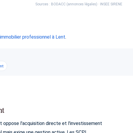
Sources : BODACC (annonces légales) · INSEE SIRENE
immobilier professionnel à Lent
.
nt
nt
t oppose l'acquisition directe et l'investissement
tal mais exige une gestion active. Les SCPI