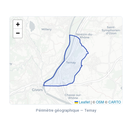
+
−
Leaflet
|
©
OSM
©
CARTO
Périmètre géographique — Ternay