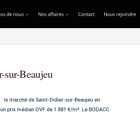
os de nous
Nos affaires
Contact
Nous rejoindre
r-sur-Beaujeu
on : le marché de Saint-Didier-sur-Beaujeu en
d'un prix médian DVF de 1 881 €/m². Le BODACC