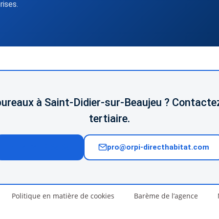
rises.
bureaux à Saint-Didier-sur-Beaujeu ? Contactez
tertiaire.
04 74 02 65 65
pro@orpi-directhabitat.com
Politique en matière de cookies
Barème de l’agence