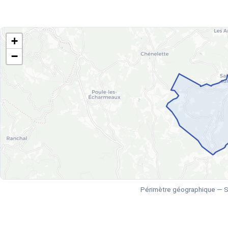
+
−
Périmètre géographique — Sa