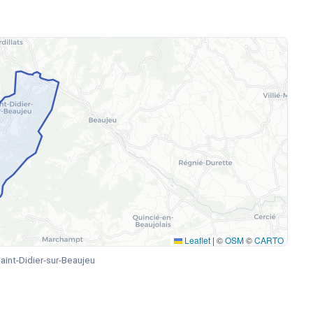
Leaflet
|
©
OSM
©
CARTO
int-Didier-sur-Beaujeu