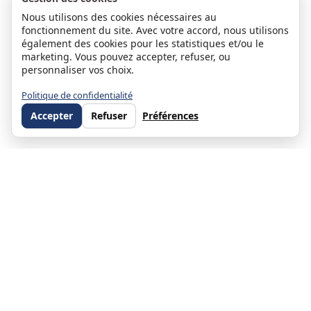
Nous utilisons des cookies nécessaires au
fonctionnement du site. Avec votre accord, nous utilisons
également des cookies pour les statistiques et/ou le
marketing. Vous pouvez accepter, refuser, ou
personnaliser vos choix.
Politique de confidentialité
Accepter
Refuser
Préférences
Stéphanie Moulin
Associée et co-dirigeante d'ORPI Direct Habitat — Directrice du
service Gestion Locative depuis 2010 et du service ORPI Pro Direct
Habitat (immobilier d'entreprise) depuis 2019
Près de 20 ans dans l'immobilier, associée co-dirigeante de Direct
Habitat. Directrice du service Gestion Locative (500+ biens en
portefeuille) et du département ORPI Pro (immobilier