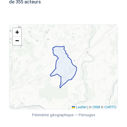
de 355 acteurs.
+
−
Leaflet
|
©
OSM
©
CARTO
Périmètre géographique — Pérouges