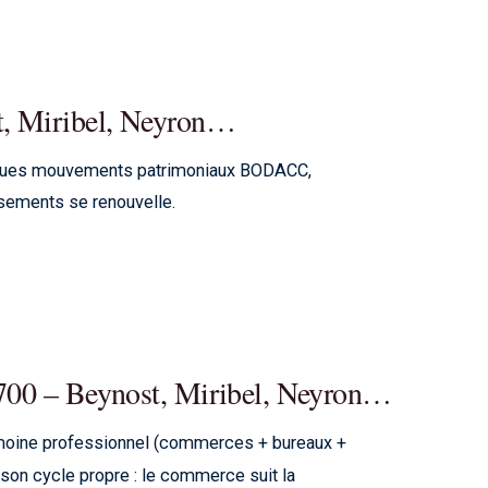
t, Miribel, Neyron…
elques mouvements patrimoniaux BODACC,
ssements se renouvelle.
01700 – Beynost, Miribel, Neyron…
trimoine professionnel (commerces + bureaux +
 son cycle propre : le commerce suit la