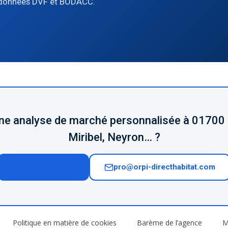
 données DVF et BODACC.
ne analyse de marché personnalisée à 01700
Miribel, Neyron… ?
04 74 02 65 65
pro@orpi-directhabitat.com
Politique en matière de cookies
Barème de l’agence
M