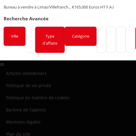
Bureau à vendre à Limas/Villefranch...
€165,000
Euros HT F.A.I
Recherche Avancée
Ville
Type
Catégorie
d'affaire
Articles immobiliers
Politique de vie privée
Politique en matière de cookies
Barème de l’agence
Mentions légales
Plan du site