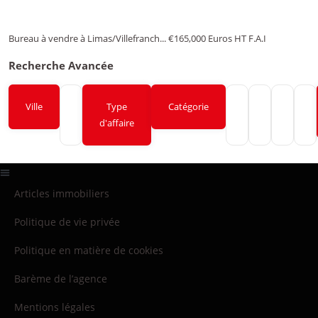
Bureau à vendre à Limas/Villefranch...
€165,000
Euros HT F.A.I
Recherche Avancée
Ville
Type
Catégorie
d'affaire
Articles immobiliers
Politique de vie privée
Politique en matière de cookies
Barème de l’agence
Mentions légales