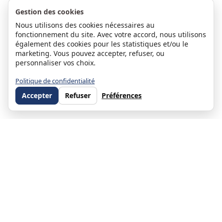
Gestion des cookies
Nous utilisons des cookies nécessaires au
fonctionnement du site. Avec votre accord, nous utilisons
également des cookies pour les statistiques et/ou le
marketing. Vous pouvez accepter, refuser, ou
personnaliser vos choix.
Politique de confidentialité
Accepter
Refuser
Préférences
Stéphanie Moulin
Associée et co-dirigeante d'ORPI Direct Habitat — Directrice du
service Gestion Locative depuis 2010 et du service ORPI Pro Direct
Habitat (immobilier d'entreprise) depuis 2019
Près de 20 ans dans l'immobilier, associée co-dirigeante de Direct
Habitat. Directrice du service Gestion Locative (500+ biens en