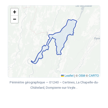
+
−
Leaflet
|
©
OSM
©
CARTO
Périmètre géographique — 01240 – Certines, La Chapelle-du-
Châtelard, Dompierre-sur-Veyle…