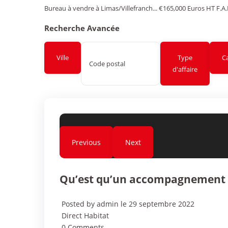
Bureau à vendre à Limas/Villefranch...
€165,000
Euros HT F.A.
Recherche Avancée
Ville
Type
C
d'affaire
Previous
Next
Qu’est qu’un accompagnement O
Posted by admin le 29 septembre 2022
Direct Habitat
0 Comments