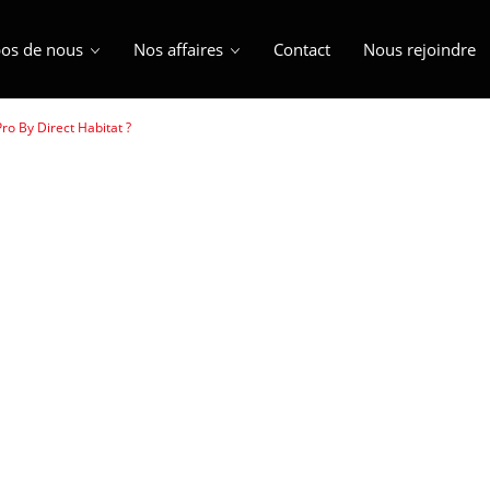
os de nous
Nos affaires
Contact
Nous rejoindre
o By Direct Habitat ?