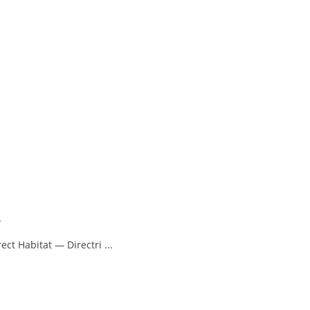
.
rect Habitat — Directri
...