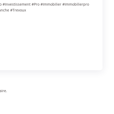
 #Investissement #Pro #Immobilier #Immobilierpro
ranche #Trevoux
ire.