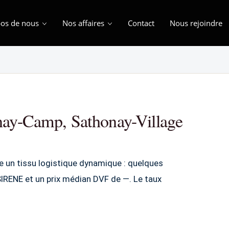
os de nous
Nos affaires
Contact
Nous rejoindre
onay-Camp, Sathonay-Village
 un tissu logistique dynamique : quelques
IRENE et un prix médian DVF de —. Le taux