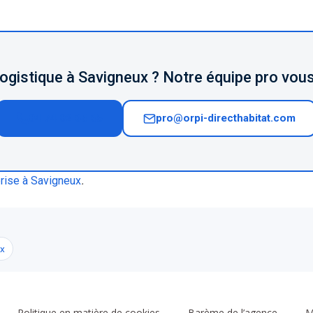
logistique à Savigneux ? Notre équipe pro vous
04 74 02 65 65
pro@orpi-directhabitat.com
prise à Savigneux
.
ux
Politique en matière de cookies
Barème de l’agence
M