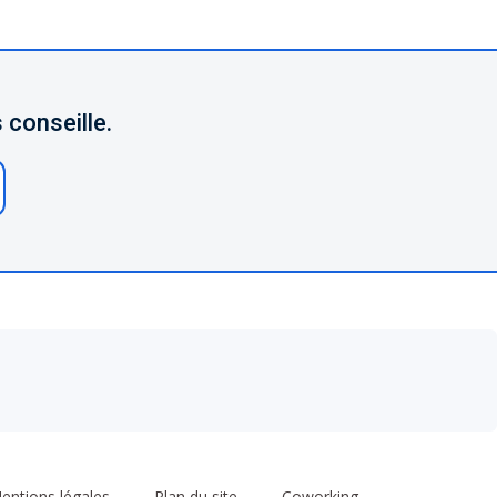
 conseille.
entions légales
Plan du site
Coworking