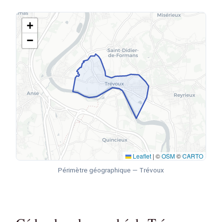
+
−
Leaflet
|
©
OSM
©
CARTO
Périmètre géographique — Trévoux