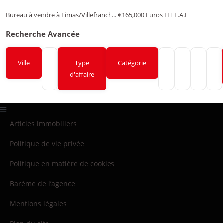
Bureau à vendre à Limas/Villefranch...
€165,000
Euros HT F.A.I
Recherche Avancée
Ville
Type
Catégorie
d'affaire
Articles immobiliers
Politique de vie privée
Politique en matière de cookies
Barème de l’agence
Mentions légales