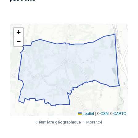
+
−
Leaflet
|
©
OSM
©
CARTO
Périmètre géographique — Morancé