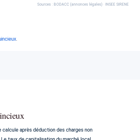
Sources : BODACC (annonces légales) · INSEE SIRENE
uincieux
.
uincieux
se calcule après déduction des charges non
 Le taux de capitalisation du marché local