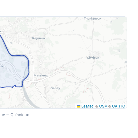
Leaflet
|
©
OSM
©
CARTO
que — Quincieux