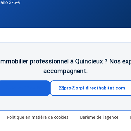
iaire 3-6-9.
 immobilier professionnel à Quincieux ? Nos ex
accompagnent.
04 74 02 65 65
pro@orpi-directhabitat.com
Politique en matière de cookies
Barème de l’agence