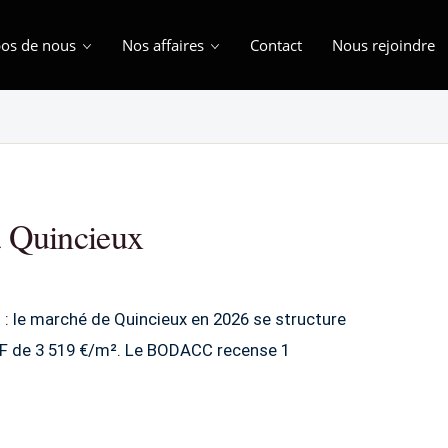
os de nous
Nos affaires
Contact
Nous rejoindre
à Quincieux
ion : le marché de Quincieux en 2026 se structure
VF de 3 519 €/m². Le BODACC recense 1