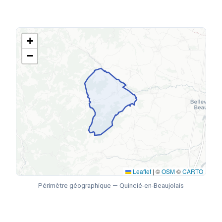
+
−
Leaflet
|
©
OSM
©
CARTO
Périmètre géographique — Quincié-en-Beaujolais