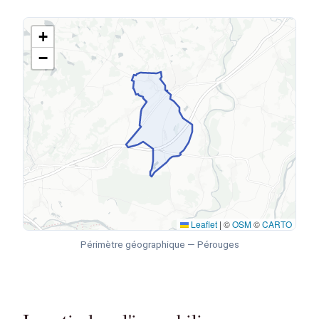
+
−
Leaflet
|
©
OSM
©
CARTO
Périmètre géographique — Pérouges