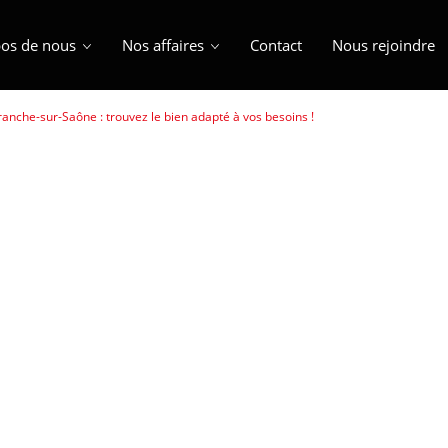
os de nous
Nos affaires
Contact
Nous rejoindre
franche-sur-Saône : trouvez le bien adapté à vos besoins !