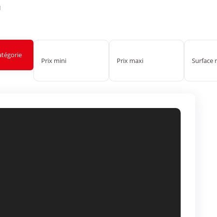
I
atégorie