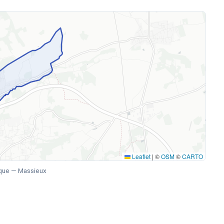
Leaflet
|
©
OSM
©
CARTO
que — Massieux