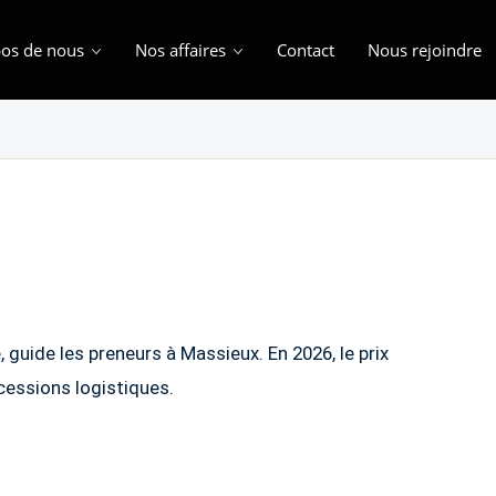
os de nous
Nos affaires
Contact
Nous rejoindre
ue, guide les preneurs à Massieux. En 2026, le prix
essions logistiques.