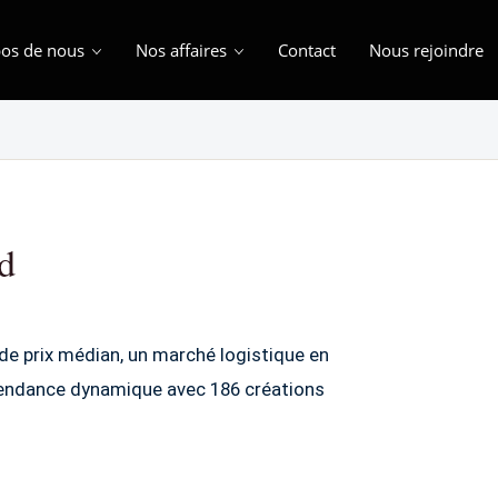
os de nous
Nos affaires
Contact
Nous rejoindre
rd
de prix médian, un marché logistique en
endance dynamique avec 186 créations