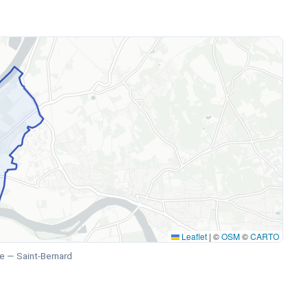
Leaflet
|
©
OSM
©
CARTO
e — Saint-Bernard