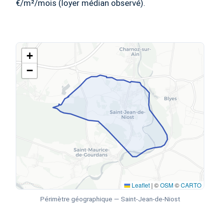
€/m²/mois (loyer médian observé).
+
−
Leaflet
|
©
OSM
©
CARTO
Périmètre géographique — Saint-Jean-de-Niost