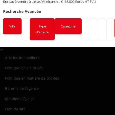
Bureau à vendre à Limas/Villefranch...
€165,000
Euros HT F.A.I
Recherche Avancée
Ville
Type
Catégorie
d'affaire
Articles immobiliers
Politique de vie privée
Politique en matière de cookies
Barème de l’agence
Mentions légales
Plan du site