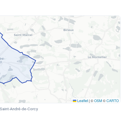
Leaflet
|
©
OSM
©
CARTO
Saint-André-de-Corcy