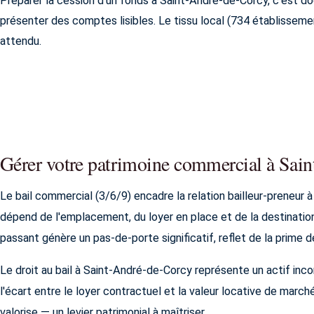
Préparer la cession d'un fonds à Saint-André-de-Corcy, c'est do
présenter des comptes lisibles. Le tissu local (734 établissement
attendu.
Gérer votre patrimoine commercial à Sai
Le bail commercial (3/6/9) encadre la relation bailleur-preneur à
dépend de l'emplacement, du loyer en place et de la destination 
passant génère un pas-de-porte significatif, reflet de la prime de
Le droit au bail à Saint-André-de-Corcy représente un actif inc
l'écart entre le loyer contractuel et la valeur locative de marché.
valorise — un levier patrimonial à maîtriser.