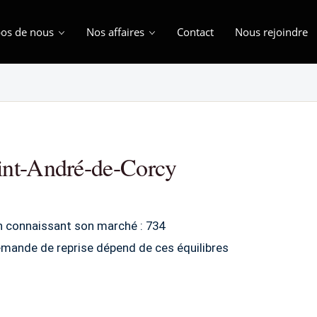
os de nous
Nos affaires
Contact
Nous rejoindre
int-André-de-Corcy
n connaissant son marché : 734
emande de reprise dépend de ces équilibres