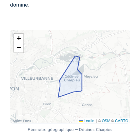
domine.
+
−
Leaflet
|
©
OSM
©
CARTO
Périmètre géographique — Décines-Charpieu