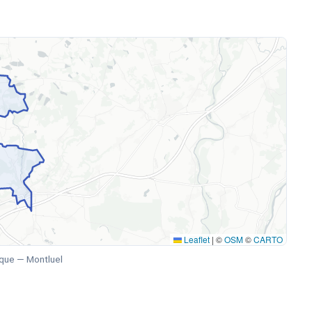
Leaflet
|
©
OSM
©
CARTO
que — Montluel