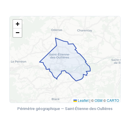
+
−
Leaflet
|
©
OSM
©
CARTO
Périmètre géographique — Saint-Étienne-des-Oullières