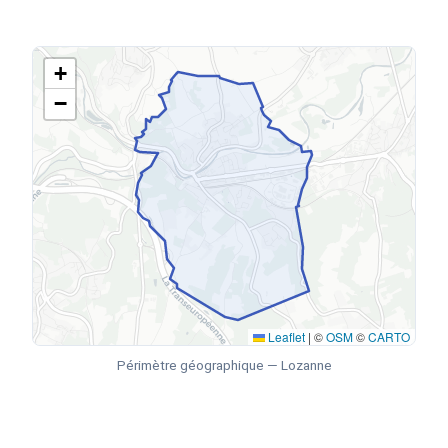
+
−
Leaflet
|
©
OSM
©
CARTO
Périmètre géographique — Lozanne