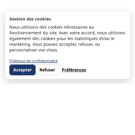
Gestion des cookies
Nous utilisons des cookies nécessaires au
fonctionnement du site. Avec votre accord, nous utilisons
également des cookies pour les statistiques et/ou le
marketing. Vous pouvez accepter, refuser, ou
personnaliser vos choix.
Politique de confidentialité
Accepter
Refuser
Préférences
Stéphanie Moulin
Associée et co-dirigeante d'ORPI Direct Habitat — Directrice du
service Gestion Locative depuis 2010 et du service ORPI Pro Direct
Habitat (immobilier d'entreprise) depuis 2019
Près de 20 ans dans l'immobilier, associée co-dirigeante de Direct