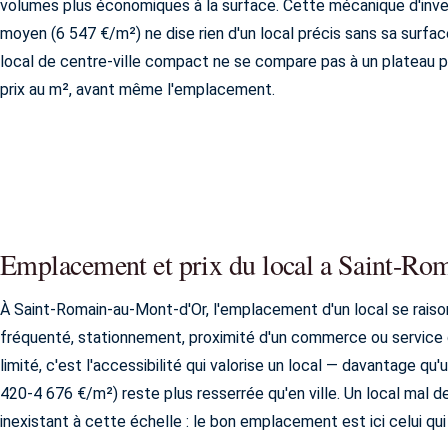
volumes plus économiques à la surface. Cette mécanique d'inver
moyen (6 547 €/m²) ne dise rien d'un local précis sans sa surfac
local de centre-ville compact ne se compare pas à un plateau pé
prix au m², avant même l'emplacement.
Emplacement et prix du local a Saint-Ro
À Saint-Romain-au-Mont-d'Or, l'emplacement d'un local se raisonn
fréquenté, stationnement, proximité d'un commerce ou service g
limité, c'est l'accessibilité qui valorise un local — davantage qu
420-4 676 €/m²) reste plus resserrée qu'en ville. Un local mal d
inexistant à cette échelle : le bon emplacement est ici celui q