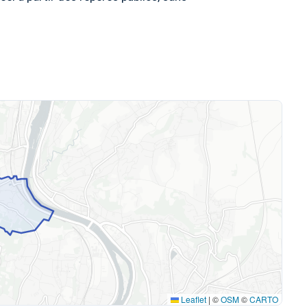
Leaflet
|
©
OSM
©
CARTO